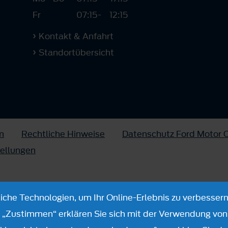
Fr
07:15
-
12:15
Kontakt & Anfahrt
Standortübersicht
m
Rechtliche Hinweise
Datenschutz Ford Motor
tellungen
che Technologien, um Ihr Online-Erlebnis zu verbessern
n „Zustimmen“ erklären Sie sich mit der Verwendung von 