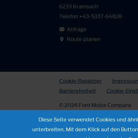
6233 Kramsach
Telefon +43-5337-64828
Anfrage
Route planen
Cookie-Ratgeber
Impressu
Barrierefreiheit
Cookie-Eins
© 2026 Ford Motor Company
Diese Seite verwendet Cookies und ähnli
unterbreiten. Mit dem Klick auf den Butto