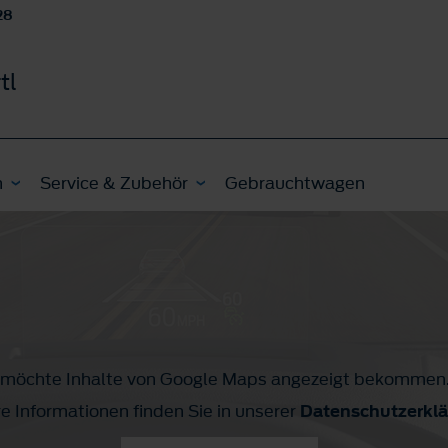
28
tl
n
Service & Zubehör
Gebrauchtwagen
h möchte Inhalte von Google Maps angezeigt bekommen
e Informationen finden Sie in unserer
Datenschutzerkl