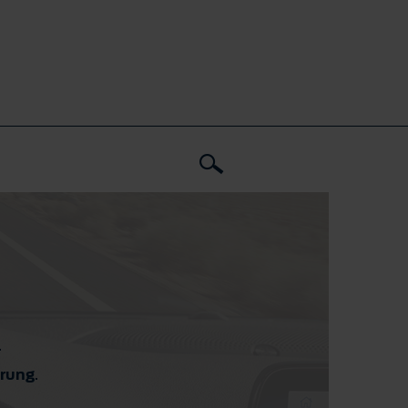
.
ärung
.