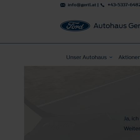
info@gertl.at
|
+43-5337-648
Autohaus Ger
Unser Autohaus
Aktione
Ja, ic
Weiter